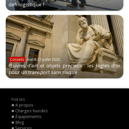
défi logistique ?
Conseils
mardi 22 juillet 2025
Œuvres d’art et objets précieux : les règles d’or
pour un transport sans risque
PLM SAS
A propos
Charges lourdes
Équipements
Blog
Services