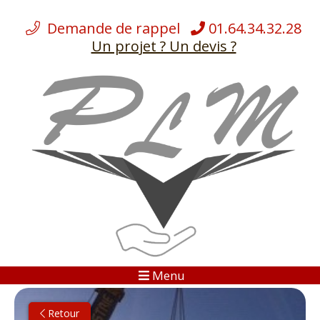
Demande de rappel
01.64.34.32.28
Un projet ? Un devis ?
ÉQUIPEMENTS
NOS
DÉMÉNAGEMENTS
NOS SERVICES
CHARGES LOURDES
BLOG
Menu
GALERIES
Retour