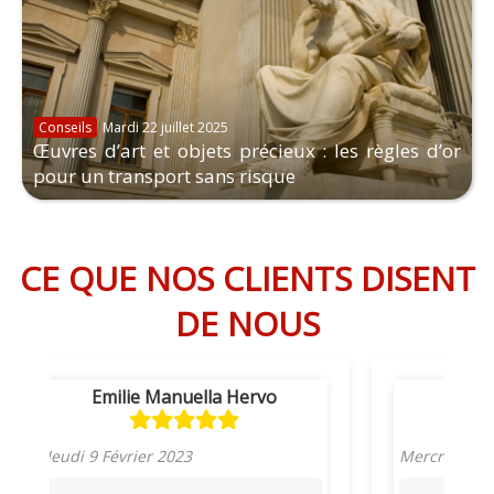
Conseils
Mardi 22 juillet 2025
Œuvres d’art et objets précieux : les règles d’or
pour un transport sans risque
CE QUE NOS CLIENTS DISENT
DE NOUS
Emilie Manuella Hervo
M
Jeudi 9 Février 2023
Mercredi 8 F