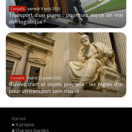
Conseils
samedi 9 août 2025
Transport d’un piano : pourquoi est-ce un vrai
défi logistique ?
Conseils
mardi 22 juillet 2025
Œuvres d’art et objets précieux : les règles d’or
pour un transport sans risque
PLM SAS
A propos
Charges lourdes